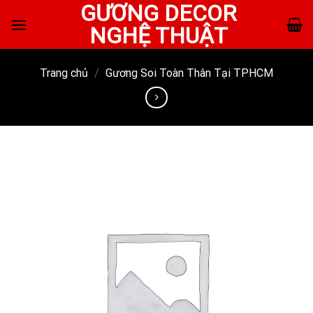
GƯƠNG DECOR
Skip
to
NGHỆ THUẬT
content
Trang chủ
/
Gương Soi Toàn Thân Tại TPHCM