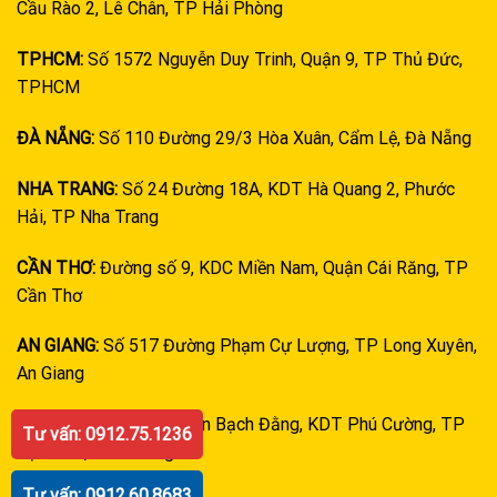
Cầu Rào 2, Lê Chân, TP Hải Phòng
TPHCM:
Số 1572 Nguyễn Duy Trinh, Quận 9, TP Thủ Đức,
TPHCM
ĐÀ NẴNG:
Số 110 Đường 29/3 Hòa Xuân, Cẩm Lệ, Đà Nẵng
NHA TRANG:
Số 24 Đường 18A, KDT Hà Quang 2, Phước
Hải, TP Nha Trang
CẦN THƠ:
Đường số 9, KDC Miền Nam, Quận Cái Răng, TP
Cần Thơ
AN GIANG:
Số 517 Đường Phạm Cự Lượng, TP Long Xuyên,
An Giang
KIÊN GIANG:
Đường Trần Bạch Đằng, KDT Phú Cường, TP
Tư vấn: 0912.75.1236
Rạch Giá, Kiên Giang
Tư vấn: 0912.60.8683