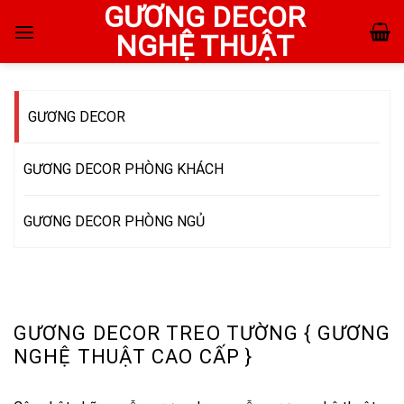
GƯƠNG DECOR
Skip
to
NGHỆ THUẬT
content
GƯƠNG DECOR
GƯƠNG DECOR PHÒNG KHÁCH
GƯƠNG DECOR PHÒNG NGỦ
GƯƠNG DECOR TREO TƯỜNG { GƯƠNG
NGHỆ THUẬT CAO CẤP }